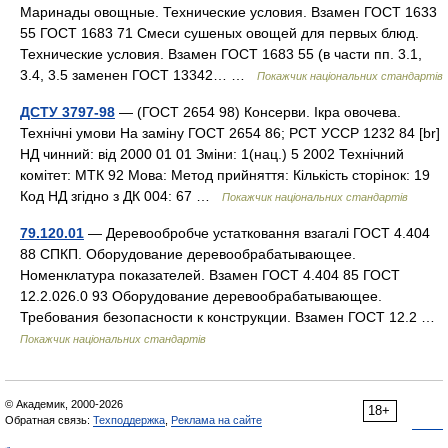
Маринады овощные. Технические условия. Взамен ГОСТ 1633
55 ГОСТ 1683 71 Смеси сушеных овощей для первых блюд.
Технические условия. Взамен ГОСТ 1683 55 (в части пп. 3.1,
3.4, 3.5 заменен ГОСТ 13342… …
Покажчик національних стандартів
ДСТУ 3797-98
— (ГОСТ 2654 98) Консерви. Ікра овочева.
Технічні умови На заміну ГОСТ 2654 86; РСТ УССР 1232 84 [br]
НД чинний: від 2000 01 01 Зміни: 1(нац.) 5 2002 Технічний
комітет: МТК 92 Мова: Метод прийняття: Кількість сторінок: 19
Код НД згідно з ДК 004: 67 …
Покажчик національних стандартів
79.120.01
— Деревообробче устатковання взагалі ГОСТ 4.404
88 СПКП. Оборудование деревообрабатывающее.
Номенклатура показателей. Взамен ГОСТ 4.404 85 ГОСТ
12.2.026.0 93 Оборудование деревообрабатывающее.
Требования безопасности к конструкции. Взамен ГОСТ 12.2 …
Покажчик національних стандартів
© Академик, 2000-2026
18+
Обратная связь:
Техподдержка
,
Реклама на сайте